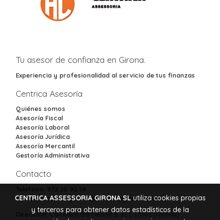
Tu asesor de confianza en Girona.
Experiencia y profesionalidad al servicio de tus finanzas
Centrica Asesoría
Quiénes somos
Asesoría Fiscal
Asesoría Laboral
Asesoría Jurídica
Asesoría Mercantil
Gestoría Administrativa
Contacto
Teléfono:
972 20 92 58
CENTRICA ASSESSORIA GIRONA SL
utiliza cookies propias
Correo:
centricagirona@centricagirona.com
y terceros para obtener datos estadísticos de la
Dirección:
Carretera Barcelona 2, 2ª 1, 17002 (Girona)